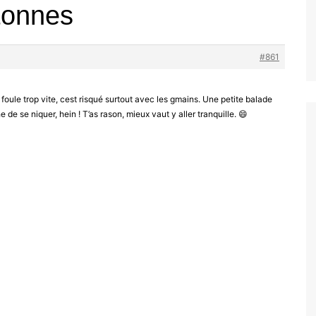
tonnes
#861
se foule trop vite, cest risqué surtout avec les gmains. Une petite balade
 de se niquer, hein ! T’as rason, mieux vaut y aller tranquille. 😄