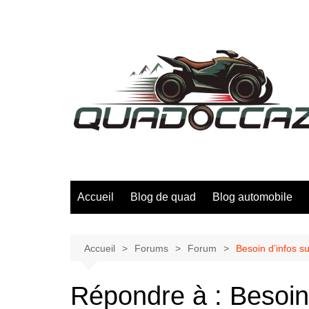
Aller
au
contenu
Accueil
Blog de quad
Blog automobile
Accueil
Forums
Forum
Besoin d’infos s
Répondre à : Besoin 