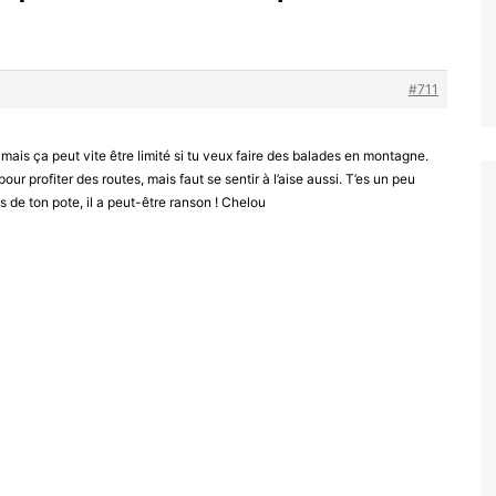
#711
ais ça peut vite être limité si tu veux faire des balades en montagne.
ur profiter des routes, mais faut se sentir à l’aise aussi. T’es un peu
 de ton pote, il a peut-être ranson ! Chelou