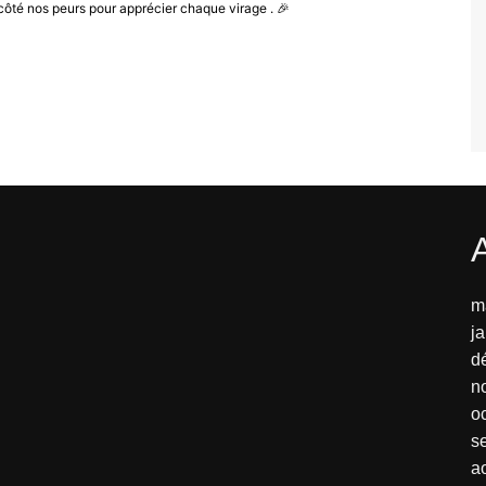
côté nos peurs pour apprécier chaque virage . 🎉
m
j
d
n
o
s
a