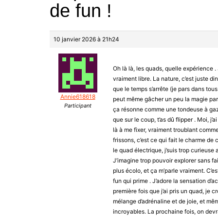
de fun !
10 janvier 2026 à 21h24
Oh là là, les quads, quelle expérience . J
vraiment libre. La nature, c’est juste di
que le temps s’arrête (je pars dans tous
Annie618618
peut même gâcher un peu la magie parf
Participant
ça résonne comme une tondeuse à gazon, 
que sur le coup, t’as dû flipper . Moi, j’
là à me fixer, vraiment troublant comme
frissons, c’est ce qui fait le charme de 
le quad électrique, j’suis trop curieuse 
J’imagine trop pouvoir explorer sans fai
plus écolo, et ça m’parle vraiment. C’est 
fun qui prime . J’adore la sensation d’a
première fois que j’ai pris un quad, je cr
mélange d’adrénaline et de joie, et mêm
incroyables. La prochaine fois, on devra