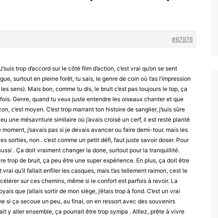
#67976
’suis trop d’accord sur le côté film d’action, c’est vrai qu’on se sent
ngue, surtout en pleine forêt, tu sais, le genre de coin où t’as l’impression
 les sens). Mais bon, comme tu dis, le bruit c’est pas toujours le top, ça
ois. Genre, quand tu veux juste entendre les oiseaux chanter et que
c’est moyen. C’est trop marrant ton histoire de sanglier, j’suis sûre
ai eu une mésavnture similaire où j’avais croisé un cerf, il est resté planté
 moment, j’savais pas si je devais avancer ou faire demi-tour. mais les
ces sorties, non . c’est comme un petit défi, faut juste savoir doser. Pour
aussi . Ça doit vraiment changer la done, surtout pour la tranquillité.
re trop de bruit, ça peu être une super expérience. En plus, ça doit être
vrai qu’il fallait enfiler les casques, mais t’as tellement raimon, cest le
ccélérer sur ces chemins, même si le confort est parfois à revoir. La
oyais que j’allais sortir de mon siège, j’étais trop à fond. C’est un vrai
e si ça secoue un peu, au final, on en ressort avec des souvenirs
it y aller ensemble, ça pourrait être trop sympa . Alllez, prête à vivre