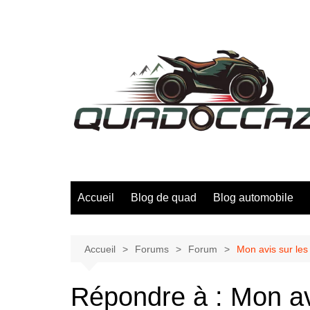
Aller
au
contenu
Accueil
Blog de quad
Blog automobile
Accueil
Forums
Forum
Mon avis sur les
Répondre à : Mon avi