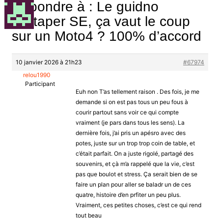
Répondre à : Le guidno
Protaper SE, ça vaut le coup
sur un Moto4 ? 100% d’accord
10 janvier 2026 à 21h23
#67974
relou1990
Participant
Euh non T’as tellement raison . Des fois, je me
demande si on est pas tous un peu fous à
courir partout sans voir ce qui compte
vraiment (je pars dans tous les sens). La
dernière fois, j’ai pris un apésro avec des
potes, juste sur un trop trop coin de table, et
c’était parfait. On a juste rigolé, partagé des
souvenirs, et çà m’a rappelé que la vie, c’est
pas que boulot et stress. Ça serait bien de se
faire un plan pour aller se baladr un de ces
quatre, histoire d’en prfiter un peu plus.
Vraiment, ces petites choses, c’est ce qui rend
tout beau