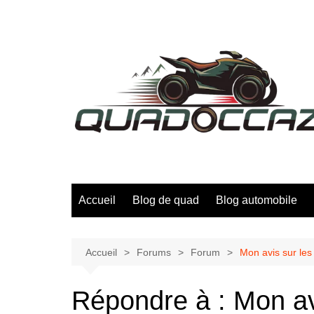
Aller
au
contenu
Accueil
Blog de quad
Blog automobile
Accueil
Forums
Forum
Mon avis sur les
Répondre à : Mon avi