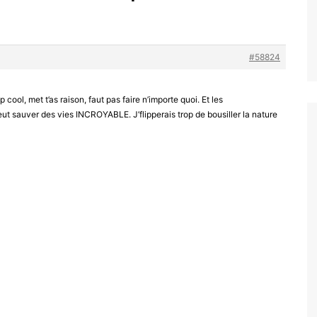
#58824
p cool, met t’as raison, faut pas faire n’importe quoi. Et les
ut sauver des vies INCROYABLE. J’flipperais trop de bousiller la nature