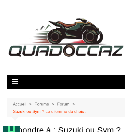
Aller
au
contenu
Accueil
Forums
Forum
Suzuki ou Sym ? Le dilemme du choix .
Répondre à : Suzuki ou Sym ?