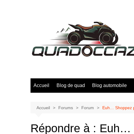
Aller
au
contenu
Accueil
Blog de quad
Blog automobile
Accueil
Forums
Forum
Euh… Shoppez pr
Répondre à : Euh… 