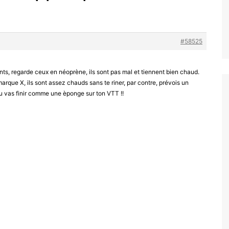
#58525
nts, regarde ceux en néoprène, ils sont pas mal et tiennent bien chaud.
marque X, ils sont assez chauds sans te riner, par contre, prévois un
u vas finir comme une èponge sur ton VTT !!