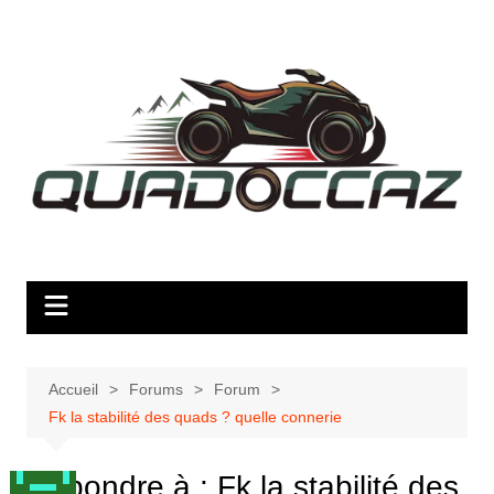
Aller
au
contenu
Accueil
Forums
Forum
Fk la stabilité des quads ? quelle connerie
Répondre à : Fk la stabilité des