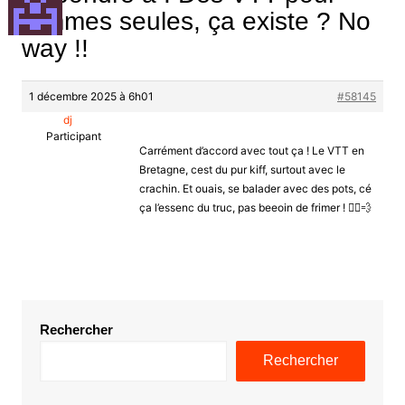
femmes seules, ça existe ? No
way !!
1 décembre 2025 à 6h01
#58145
dj
Participant
Carrément d’accord avec tout ça ! Le VTT en
Bretagne, cest du pur kiff, surtout avec le
crachin. Et ouais, se balader avec des pots, cé
ça l’essenc du truc, pas beeoin de frimer ! 🚴‍♂️💨
Rechercher
Rechercher