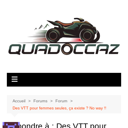
Aller
au
contenu
Accueil
Forums
Forum
Des VTT pour femmes seules, ça existe ? No way !!
Répondre à : Des VTT pour