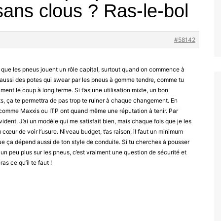
sans clous ? Ras-le-bol
#58142
ir que les pneus jouent un rôle capital, surtout quand on commence à
’ai aussi des potes qui swear par les pneus à gomme tendre, comme tu
ment le coup à long terme. Si t’as une utilisation mixte, un bon
s, ça te permettra de pas trop te ruiner à chaque changement. En
comme Maxxis ou ITP ont quand même une réputation à tenir. Par
évident. J’ai un modèle qui me satisfait bien, mais chaque fois que je les
au cœur de voir l’usure. Niveau budget, t’as raison, il faut un minimum
s que ça dépend aussi de ton style de conduite. Si tu cherches à pousser
un peu plus sur les pneus, c’est vraiment une question de sécurité et
s ce qu’il te faut !