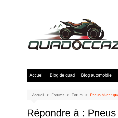
Aller
au
contenu
Accueil
Blog de quad
Blog automobile
Accueil
Forums
Forum
Pneus hiver : qu
Répondre à : Pneus 