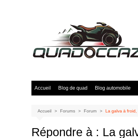
Aller
au
contenu
Accueil
Blog de quad
Blog automobile
Accueil
Forums
Forum
La galva à froid, 
Répondre à : La galva