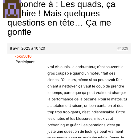
Répondre à : Les quads, ça
déchire ! Mais quelques
questions en tête… Ça me
gonfle
8 avril 2025 à 10h20
#1629
koko5610
Participant
vrai Ah ouais, le carburateur, c’est souvent le
gros coupable quand un moteur fait des
sienes. D’ailleurs, même si ça peut avoir l’air
chiant à nettoyer, ça vaut le coup de prendre
le temps, parce que ça peut vraiment changer
la performance de la bécane. Pour le matos, tu
as totalement raison, un bon pantalon et des
trop trop trop gants, c’est indispensable. Entre
les chutes et les blessures, mieux vaut
prévenir que guérir. Les pantalons, c’est pa
juste une question de look, ça peut vraiment
te sauver la peau au moindre pépin. Perso, je