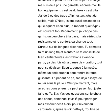
me suis déjà pris une gamelle, et crois-moi, le
bon équipement, c’est pa du luxe – cest vital
J’ai déjà eu des trucs d’Alpinestars, c’est du
solide, mais O’Neal, ils ont aussi des modèles
qui claquent et en plus, le rapport qualité/prix
est souvent top. Récemment, j’ai chopé des
gants, un peu chers à la base, mais sérieux, la
résistance et le confort, ça change tout.
Surtout sur de longues distances. Tu comptes
faire un long trajet biento ? Je te conseille de
bien vérifier toutes les fixations avant de
partir, ya des fois où, à cause de vibration, tout
peut se dévisser. Et puis, pense à la météo,
même un petit crachin peut rendre la route
glissante. En parlant de ça, t’as déjà essaye de
rouler sous la pluie ? C’est pa marrant, mais
avec les bons pneus, ça peut paser, faut juste
faire gaffe. Et si t’as des questions sur le choix
des pneus, demande, jsuis là pour partager
mes expériences ! Alors, pour revenir au
carburateur, après l’avoir nettoyé, n’oublie pa