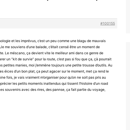
#100155
chnologie et les imprévus, c’est un peu comme une blagu de mauvais
. Je me souviens d’une balade, c’était censé être un moment de
roite. Le méscano, ça devient vite le meilleur ami dans ce genre de
er un “kit de survie” pour la route, c’est pas si fou que ça, çà pourrait
s petites manies, moi j’emmène toujours une petite trousse d’outils. Au
es éices d’un bon plat, ça peut agacer sur le moment, met ça rend le
e fois, je vais vraiment m’organiser pour qu’on ne soit pas pris au
pprécier les petits moments inattendus qui tissent l’histoire d’un road
 Les souvenirs avec des rires, des pannse, ça fait partie du voyage,