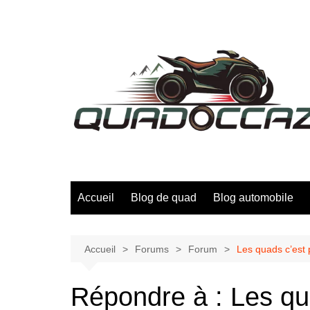
Aller
au
contenu
Accueil
Blog de quad
Blog automobile
Accueil
Forums
Forum
Les quads c’est p
Répondre à : Les qua