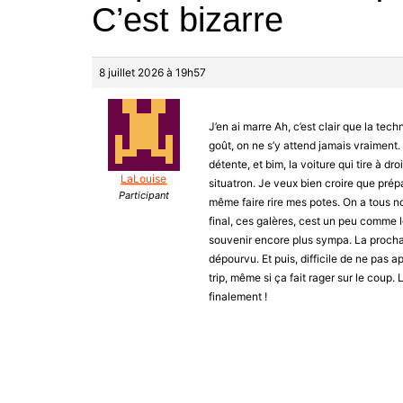
C’est bizarre
8 juillet 2026 à 19h57
J’en ai marre Ah, c’est clair que la te
goût, on ne s’y attend jamais vraiment
détente, et bim, la voiture qui tire à d
LaLouise
situatron. Je veux bien croire que prépar
Participant
même faire rire mes potes. On a tous no
final, ces galères, cest un peu comme l
souvenir encore plus sympa. La prochain
dépourvu. Et puis, difficile de ne pas a
trip, même si ça fait rager sur le coup.
finalement !