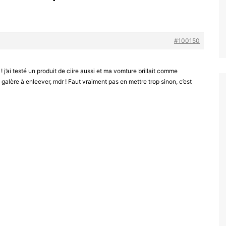
#100150
e ! j’ai testé un produit de ciire aussi et ma vomture brillait comme
la galère à enleever, mdr ! Faut vraiment pas en mettre trop sinon, c’est