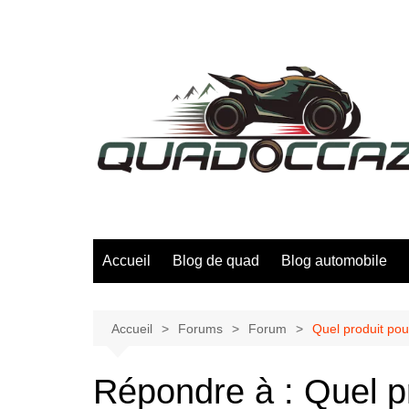
Aller
au
contenu
Accueil
Blog de quad
Blog automobile
Accueil
Forums
Forum
Quel produit pour
Répondre à : Quel pro