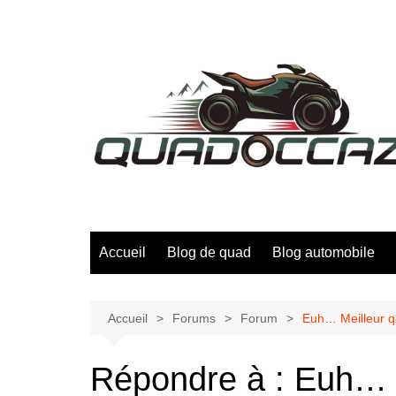
Aller
au
contenu
Accueil
Blog de quad
Blog automobile
Accueil
Forums
Forum
Euh… Meilleur q
Répondre à : Euh… M