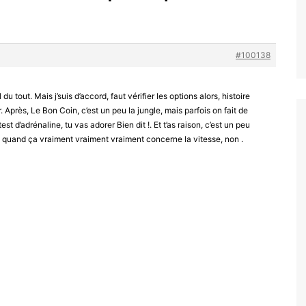
#100138
du tout. Mais j’suis d’accord, faut vérifier les options alors, histoire
er. Après, Le Bon Coin, c’est un peu la jungle, mais parfois on fait de
est d’adrénaline, tu vas adorer Bien dit !. Et t’as raison, c’est un peu
us quand ça vraiment vraiment vraiment concerne la vitesse, non .