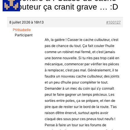
culbuteur ça cranit grave … :D
8 juillet 2026 à 16h13
#100127
PtitIsabelle
Participant
Ah, la galère ! Casser le cache culbuteur, c’est
pas de chance du tout. Ça fait couler l’huile
comme un robinet mal fermé, et c’est jamais
une bonne nouvelle. Si tu n’es pas trop calé en
mécanique, commencer par vérifier les piéces
à remplacer, c’est pas mal. Généralement, il te
faudra un nouveau cache culbuteur, des joints
et un peu d’huile pour compléter le tout.
Demander à un mec du coin qui s’y connaît
peut te faire gagner un temps précieux. Les
sorties entre potes, ça se prépare, et rien de
pire que de rester sur le bord de la route. T’as
raison d’être énervé, surtout après avoir
claqué des sous pour ces pneus tout neufs !
Pense à faire un tour sur les forums de