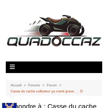
Aller
au
contenu
Accueil
Forums
Forum
Casse du cache culbuteur ça cranit grave … :D
Répondre à : Casse du cache