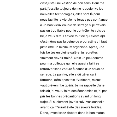
c’est juste une kestion de bon sens. Pour ma
part, j’essaiie toujours de me rappeler ke les
nouvelles technologies, elles sont là pour
nous facilite la vie. Je ne feraas pas confiance
à un bon vieux couple de serrage si je n’avais
pas un truc fiable pour le contrôler, tu vois ce
ke je veux dire. Et avec tout ce qui existe ajd,
c’est même pas la peine de procrastine ; il faut
juste être un minimum organisée. Aprés, une
fois ke t’es en pleine galère, tu regrettes
vraiment d’avoir traîné. C’est un peu comme
pour ma collègue qui, elle aussi a failli se
retrouver sans voiture à cause d’un souci de
serrage. La panike, elle a dû gérer ça à
l’arrache, c’était pas trist ! Vraiment, mieux
vaut prévenir ke guérir. Je me rappelle d’une
fois où j’ai voulu faire des économies et j’ai pas
pris les bonnes précautions avant un long
trajet. Si suelement j’avais suivi vos conseils
avant, ça m’aurait évité des sueurs froides.
Donc, investissez d’abord dans le bon matos