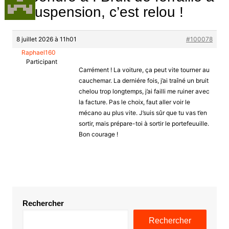
la suspension, c’est relou !
8 juillet 2026 à 11h01
#100078
Raphael160
Participant
Carrément ! La voiture, ça peut vite tourner au
cauchemar. La derniére fois, j’ai traîné un bruit
chelou trop longtemps, j’ai failli me ruiner avec
la facture. Pas le choix, faut aller voir le
mécano au plus vite. J’suis sûr que tu vas t’en
sortir, mais prépare-toi à sortir le portefeuuille.
Bon courage !
Rechercher
Rechercher