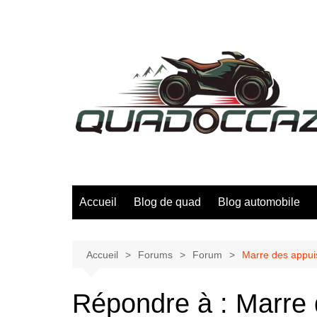
Aller
au
contenu
Accueil
Blog de quad
Blog automobile
Accueil
Forums
Forum
Marre des appuis
Répondre à : Marre 