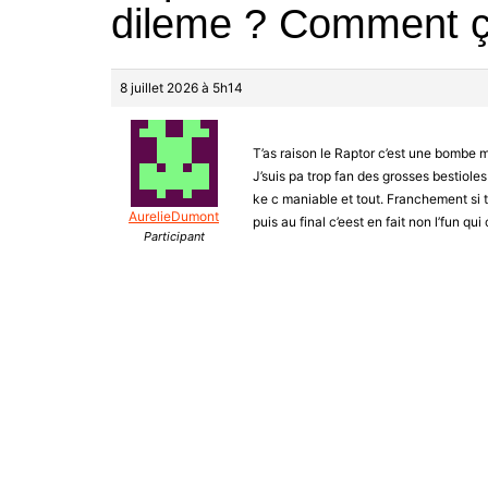
dileme ? Comment ç
8 juillet 2026 à 5h14
T’as raison le Raptor c’est une bombe 
J’suis pa trop fan des grosses bestioles
ke c maniable et tout. Franchement si t’
AurelieDumont
puis au final c’eest en fait non l’fun qu
Participant