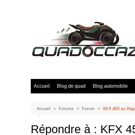
Aller
au
contenu
Accueil
Blog de quad
Blog automobile
Accueil
Forums
Forum
KFX 450 ou Rapt
Répondre à : KFX 45