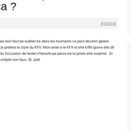
a ?
#100018
mes bon faut pa oublier ke dans les tournants ca peut devenir galere
 je prefere le style du KFX. Mon amie a le KFX et elle kiffe grave elle dit
as l’occasion de tester n’hessite pa parce ke tu prrais etre surprise . Et
i compte non faux. 😜. ptdr