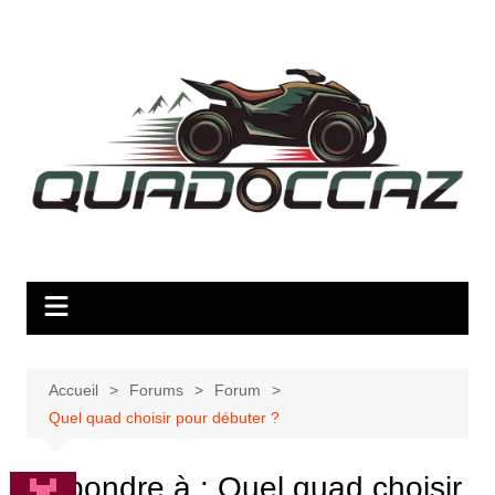
Aller
au
contenu
Accueil
Forums
Forum
Quel quad choisir pour débuter ?
Répondre à : Quel quad choisir