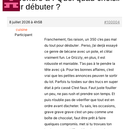
pour débuter ?
8 juillet 2026 à 4h58
#100004
cuisine
Participant
Franchement, t’as raison, un 350 c’es pas mal
du tout pour désbuter . Perso, j’ai derjà essayé
ce genre de bécane avec un pote, et c’étai
vraiment fun. Le Grizzly, en plus, il est
robusste et maniable. T’as pas à te pendre la
tête avec çà. Pour les bonnes affaires, c’est
vrai que les petites annonces peuven te sortir
du lot. Parfois tu tosbes sur des trucs en super
état à prix cassé C’est faux. Faut juste fouiller
un peu, ne pas rush et prendre son temps. Et
puis n’oublie pas de véerifier que tout est en
ordre avant d’acheter. Tu sais, les occasions,
grave grave grave c’est un peu comme une
boîte de chocolat, faut être prêt à faire
quelques compromis. met si tu trovues ton